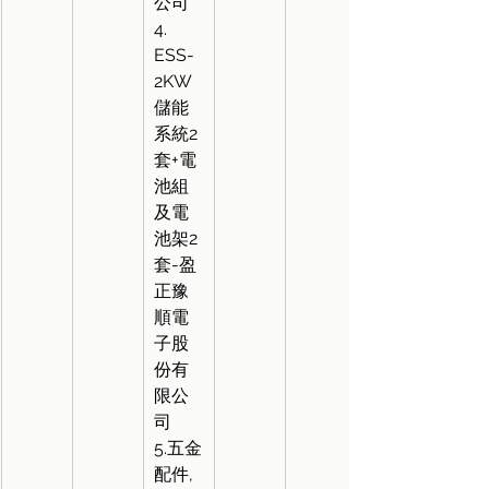
公司
4. 
ESS-
2KW
儲能
系統2
套+電
池組
及電
池架2
套-盈
正豫
順電
子股
份有
限公
司
5.五金
配件,