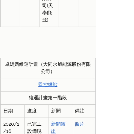
司(天
泰能
源)
卓媽媽維運計畫（大同永旭能源股份有限
公司）
監控網站
維運計畫第一階段
日期
進度
新聞
備註
2020/1
已完工
新聞露
照片
/16
設備現
出