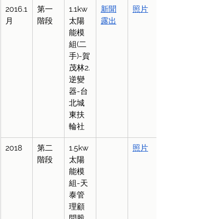
2016.1
第一
1.1kw
新聞
照片
月
階段
太陽
露出
能模
組(二
手)-賀
茂林2.
逆變
器-台
北城
東扶
輪社
2018
第二
1.5kw
照片
階段
太陽
能模
組-天
泰管
理顧
問股