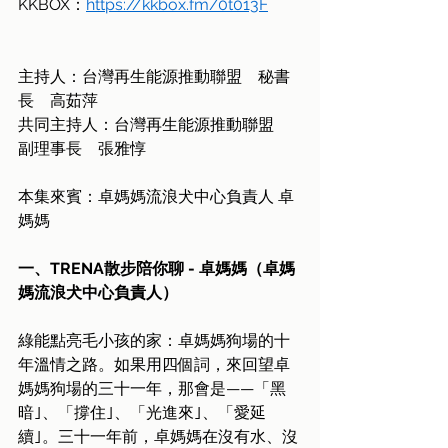
KKBOX：
https://kkbox.fm/0t013F
主持人：台灣再生能源推動聯盟　秘書
長　高茹萍
共同主持人：台灣再生能源推動聯盟　
副理事長　張雅惇
本集來賓：卓媽媽流浪犬中心負責人 卓
媽媽
一、TRENA散步陪你聊 - 卓媽媽（卓媽
媽流浪犬中心負責人）
綠能點亮毛小孩的家：卓媽媽狗場的十
年溫情之路。如果用四個詞，來回望卓
媽媽狗場的三十一年，那會是——「黑
暗｣、「撐住｣、「光進來｣、「愛延
續｣。三十一年前，卓媽媽在沒有水、沒