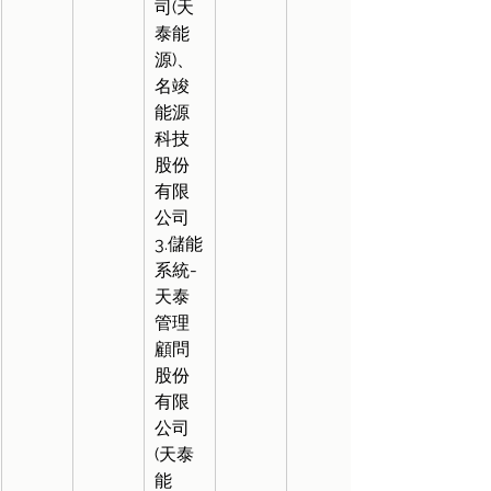
司(天
泰能
源)、
名竣
能源
科技
股份
有限
公司
3.儲能
系統-
天泰
管理
顧問
股份
有限
公司
(天泰
能