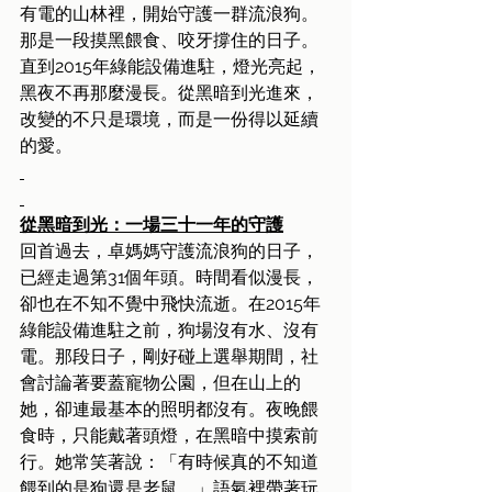
有電的山林裡，開始守護一群流浪狗。
那是一段摸黑餵食、咬牙撐住的日子。
直到2015年綠能設備進駐，燈光亮起，
黑夜不再那麼漫長。從黑暗到光進來，
改變的不只是環境，而是一份得以延續
的愛。
從黑暗到光：一場三十一年的守護
回首過去，卓媽媽守護流浪狗的日子，
已經走過第31個年頭。時間看似漫長，
卻也在不知不覺中飛快流逝。在2015年
綠能設備進駐之前，狗場沒有水、沒有
電。那段日子，剛好碰上選舉期間，社
會討論著要蓋寵物公園，但在山上的
她，卻連最基本的照明都沒有。夜晚餵
食時，只能戴著頭燈，在黑暗中摸索前
行。她常笑著說：「有時候真的不知道
餵到的是狗還是老鼠。」語氣裡帶著玩