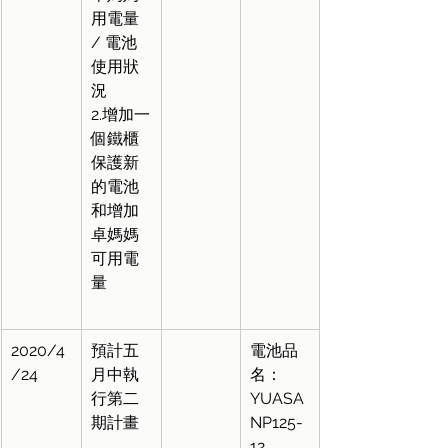
用電量  
/ 電池
使用狀
況
2.增加一
個鐵櫃 
保護新
的電池
和增加
卓媽媽
可用電
量
2020/4
預計五
電池品
/24
月中執
名：
行第二
YUASA 
期計畫
NP125-
12