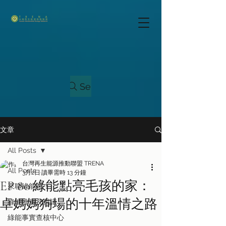
Search
文章
All Posts
台灣再生能源推動聯盟 TRENA
All Posts
3月2日
讀畢需時 13 分鐘
EP 80 綠能點亮毛孩的家：
來聊綠能吧！
卓媽媽狗場的十年溫情之路
綠能推廣及倡議
綠能事實查核中心