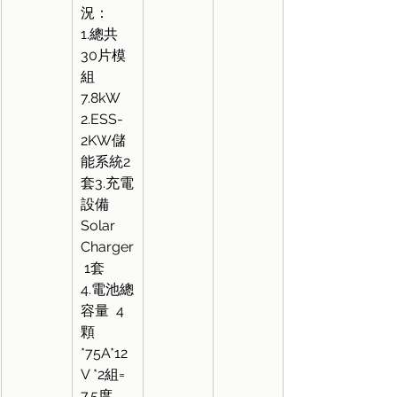
況：
1.總共
30片模
組
7.8kW
2.ESS-
2KW儲
能系統2
套3.充電
設備
Solar 
Charger
 1套
4.電池總
容量  4
顆
*75A*12
V *2組= 
7.5度