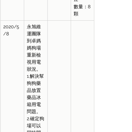
數量：8
顆
2020/5
永旭維
/8
運團隊
到卓媽
媽狗場
重新檢
視用電
狀況。 
1.解決幫
狗狗藥
品放置
藥品冰
箱用電
問題。
2.確定狗
場可以