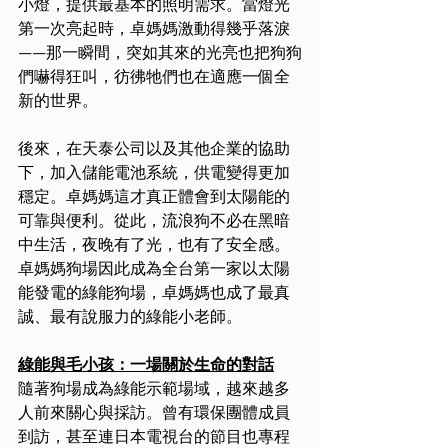
小燈，提供最基本的照明需求。當燈光
第一次亮起時，卓媽媽激動得幾乎落淚
——那一瞬間，突如其來的光亮也把狗狗
們嚇得狂叫，彷彿牠們也在適應一個全
新的世界。
後來，在天泰公司以及其他企業的協助
下，加入儲能電池系統，供電變得更加
穩定。卓媽媽這才真正體會到太陽能的
可靠與便利。從此，流浪狗不必在黑暗
中生活，夜晚有了光，也有了安全感。
卓媽媽狗場因此成為全台第一家以太陽
能發電的綠能狗場，卓媽媽也成了最真
誠、最有說服力的綠能小老師。
綠能與毛小孩：一場關於生命的對話
隨著狗場成為綠能示範場域，越來越多
人前來關心與採訪。曾有環保團體成員
到訪，甚至連日本電視台的節目也專程