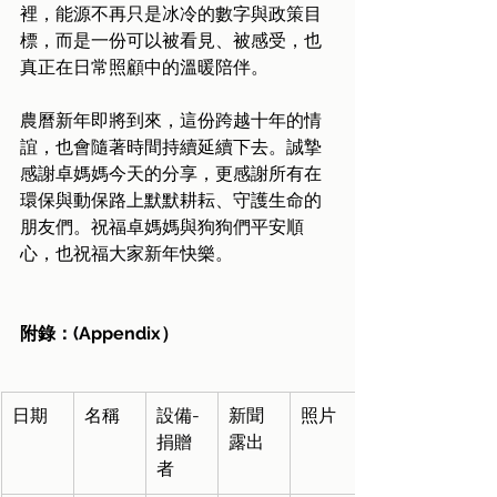
裡，能源不再只是冰冷的數字與政策目
標，而是一份可以被看見、被感受，也
真正在日常照顧中的溫暖陪伴。
農曆新年即將到來，這份跨越十年的情
誼，也會隨著時間持續延續下去。誠摯
感謝卓媽媽今天的分享，更感謝所有在
環保與動保路上默默耕耘、守護生命的
朋友們。祝福卓媽媽與狗狗們平安順
心，也祝福大家新年快樂。
附錄：(Appendix）
日期
名稱
設備-
新聞
照片
捐贈
露出
者