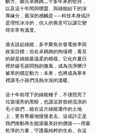
解方。聽完卓媽媽二十多年來的堅持，
以及這十年間與聯盟、與綠能結下的深
厚緣分，最深的感觸是——科技本身或許
是理性冰冷的，但人的善意可以讓它變
得非常有溫度。
過去談起綠能，多半聚焦在發電效率與
政策目標；但在卓媽媽的狗場裡，看見
的卻是綠能最溫柔的模樣。它化作夏日
裡舒緩毛孩悶熱的微風，成為洗淨髒汙
被單的穩定動力；未來，也將成為寒冬
裡讓毛小孩們洗熱水澡的溫暖。
這十年前埋下的綠能種子，不僅照亮了
垃圾場旁的黑暗，也讓這群曾經流浪的
毛小孩們，能在這片綠能運作的土地
上，更有尊嚴地慢慢老去。這或許正是
我們推動再生能源最美好的價值——用最
乾淨的力量，守護最純粹的生命。在這