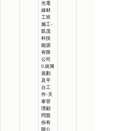
光電
線材,
工班
施工-
凱茂
科技
能源
有限
公司
6.統籌
規劃
及平
台工
作-天
泰管
理顧
問股
份有
限公