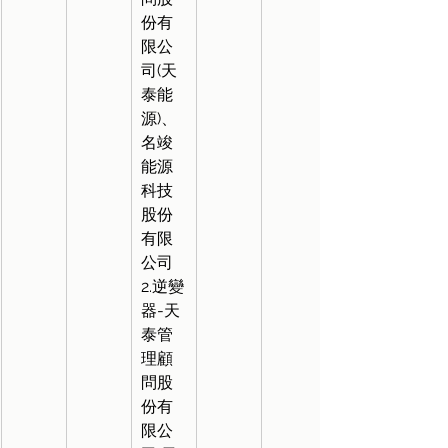
份有
限公
司(天
泰能
源)、
名竣
能源
科技
股份
有限
公司
2.逆變
器-天
泰管
理顧
問股
份有
限公