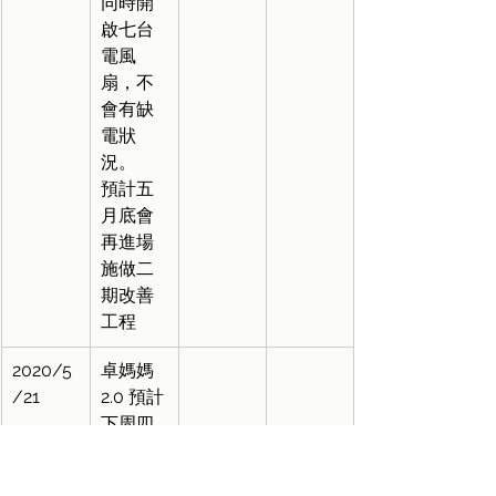
同時開
啟七台
電風
扇，不
會有缺
電狀
況。
預計五
月底會
再進場
施做二
期改善
工程
2020/5
卓媽媽
/21
2.0 預計
下周四
(5/28)進
場施