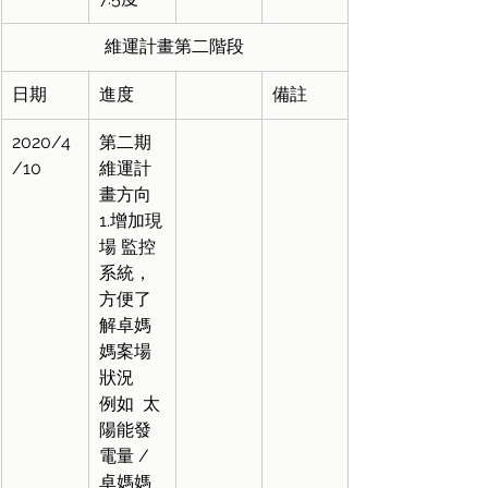
維運計畫第二階段
日期
進度
備註
2020/4
第二期
/10
維運計
畫方向
1.增加現
場 監控
系統，
方便了
解卓媽
媽案場
狀況
例如  太
陽能發
電量 / 
卓媽媽