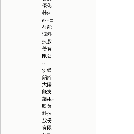
優化
器9
組-日
益能
源科
技股
份有
限公
司
3. 鎂
鋁鋅
太陽
能支
架組-
映發
科技
股份
有限