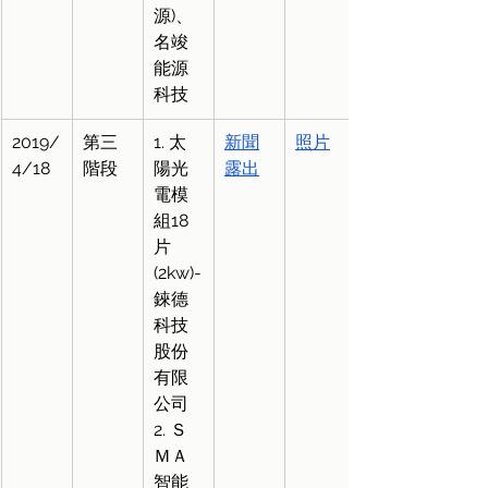
源)、
名竣
能源
科技
2019/
第三
1. 太
新聞
照片
4/18
階段
陽光
露出
電模
組18
片
(2kw)-
錸德
科技
股份
有限
公司
2. Ｓ
ＭＡ
智能