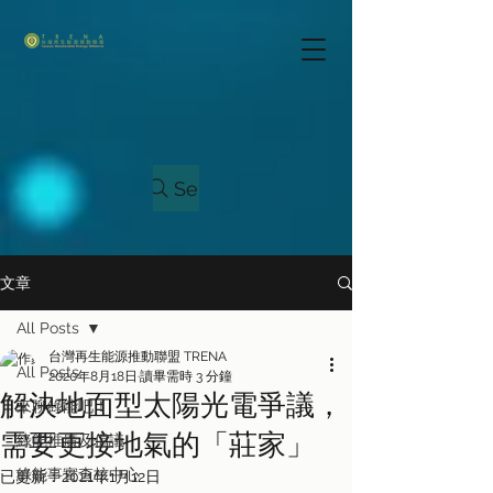
Search
文章
All Posts
台灣再生能源推動聯盟 TRENA
All Posts
2020年8月18日
讀畢需時 3 分鐘
解決地面型太陽光電爭議，
來聊綠能吧！
需要更接地氣的「莊家」
綠能推廣及倡議
綠能事實查核中心
已更新：
2021年1月12日