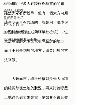
綠能公益
        最近很多人在談砍樹種電的問題，
綠能人才指引
雖然大家有所紛爭，但有一個大方向應
監督用電大戶
該是明確且有共識的，就是用「環境與
TRENA TALKS
生態檢核機制」（簡稱環社檢核），也
課本沒教你的綠能大小事
民間版能源轉型白皮書
就是希望將太陽光電引導至對的地方，
而且不只是到對的地方，還要用對的方
法來做。
        大致而言，環社檢核就是先大面積
的確認每塊土地的狀況，再來討論哪些
土地適合做太陽光電，例如會不會影響