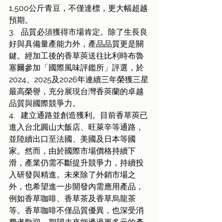
1,500公斤青豆，不僅達標，更大幅超越
預期。
3.   品質必須獲得市場肯定。除了生長良
好與具備量產能力外，產品品質更是關
鍵。經加工後的香草莢送往比利時布魯
塞爾參加「國際風味評鑑所」評選，於
2024、2025及2026年連續三年榮獲三星
最高榮譽，充分展現台灣香莢蘭的卓越
品質與國際競爭力。
4.   建立通路並創造獲利。目前香草莢已
進入台北圓山大飯店、旺萊辛等通路，
並陸續出口至法國、美國及日本等國
家。然而，由於國際市場價格持續下
滑，產業仍需不斷提升競爭力，持續投
入研發與精進。未來除了外銷市場之
外，也希望進一步開發內需應用產品，
例如香草咖啡、香草茶及香草烏龍茶
等。香草咖啡不僅品質優異，也深受消