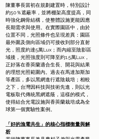
陳董事長當初在規劃建置時，特別設計
約50％遮蔽率，並將棚架高度提高，同
時強化鋼骨結構，使整體設施更能因應
長期需求與使用。在實際園區中，由於
位置不同，光照條件也呈現差異：園區
最外圍及側向區域仍可接收到部分直射
光，照度約達5萬Lux；而內縮至陰影區
域後，光照強度則可降至約1.5萬Lux，
正好落在香莢蘭適合生長、開花與結果
的理想光照範圍內。過去在馬達加斯加
等產區，多以黑網進行遮陰栽培；相較
之下，台灣因科技與技術先進，則以光
電板取代傳統黑網遮蔭，這樣的模式，
使得結合光電設施與香莢蘭栽培成為全
球第一個實驗性案例。
「好的漁電共生」的核心指標衡量與解
析