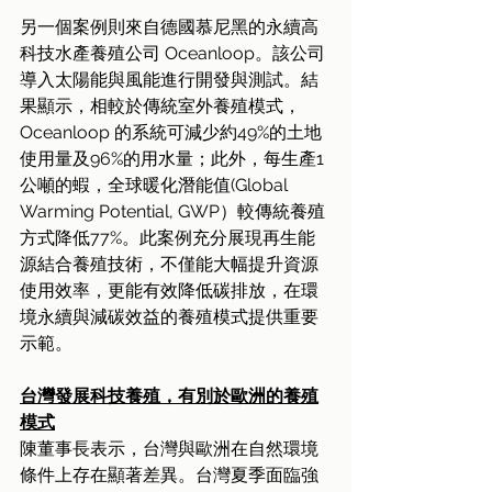
另一個案例則來自德國慕尼黑的永續高
科技水產養殖公司 Oceanloop。該公司
導入太陽能與風能進行開發與測試。結
果顯示，相較於傳統室外養殖模式，
Oceanloop 的系統可減少約49%的土地
使用量及96%的用水量；此外，每生產1
公噸的蝦，全球暖化潛能值(Global 
Warming Potential, GWP）較傳統養殖
方式降低77%。此案例充分展現再生能
源結合養殖技術，不僅能大幅提升資源
使用效率，更能有效降低碳排放，在環
境永續與減碳效益的養殖模式提供重要
示範。 
台灣發展科技養殖，有別於歐洲的養殖
模式
陳董事長表示，台灣與歐洲在自然環境
條件上存在顯著差異。台灣夏季面臨強