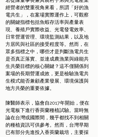
若從陳董事長兼具農村子弟與光電產業
經營者的雙重視角來看，所謂「好的漁
電共生」，在案場實際運作上，可觀察
的關鍵指標包括魚蝦存活率與產量表
現、養殖戶實際收益、光電發電效率、
日常營運管理、環境監測結果，以及地
方居民與社區的接受程度等。然而，在
眾多指標之中，哪些才是判斷漁電共生
是否真正落實、並達成農漁業與綠能共
生共榮目標的核心關鍵？這不僅關係到
案場的長期營運成效，更是檢驗漁電共
生模式能否兼顧產業發展、環境保護與
地方共榮的重要依據。
陳醫師表示，協會自2017年開始，便在
光電板下進行香莢蘭種植試驗。當時無
論在台灣或國際間，幾乎都找不到相關
的種植資訊可供參考。然而，台灣早期
已有部分先進投入香莢蘭栽培，主要採