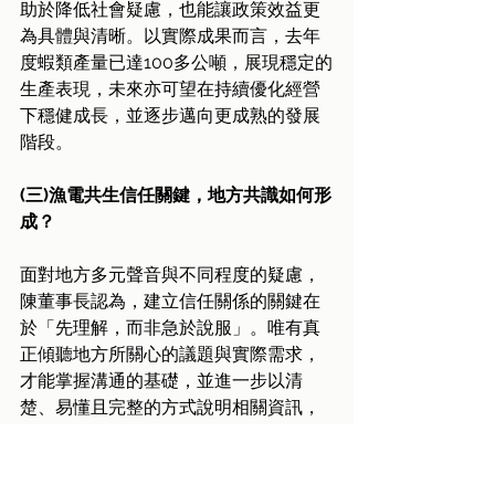
助於降低社會疑慮，也能讓政策效益更
為具體與清晰。以實際成果而言，去年
度蝦類產量已達100多公噸，展現穩定的
生產表現，未來亦可望在持續優化經營
下穩健成長，並逐步邁向更成熟的發展
階段。
(三)漁電共生信任關鍵，地方共識如何形
成？
面對地方多元聲音與不同程度的疑慮，
陳董事長認為，建立信任關係的關鍵在
於「先理解，而非急於說服」。唯有真
正傾聽地方所關心的議題與實際需求，
才能掌握溝通的基礎，並進一步以清
楚、易懂且完整的方式說明相關資訊，
使彼此的對話建立在透明與理解之上。
同時，企業也必須展現長期投入的決心