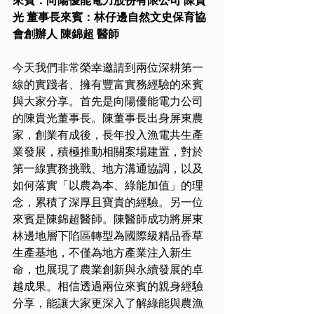
來賓：向陽優能電力股份有限公司 陳貴
光 董事長來賓：林仔邊自然文史保育協
會創辦人 陳錦超 醫師
今天我們非常榮幸邀請到兩位深耕第一
線的實踐者、擁有豐富實務經驗的來賓
與大家分享。首先是向陽優能電力公司
的陳貴光董事長。陳董事長出身屏東農
家，創業有成後，長年投入漁電共生產
業發展，積極推動相關案場建置，對於
第一線實務挑戰、地方溝通協調，以及
如何落實「以農為本、綠能加值」的理
念，累積了深厚且寶貴的經驗。另一位
來賓是陳錦超醫師。陳醫師成功將屏東
林邊地層下陷區轉型為國際級精品香草
生產基地，不僅為地方產業注入新生
命，也展現了農業創新與永續發展的卓
越成果。相信透過兩位來賓的親身經驗
分享，能讓大家更深入了解綠能與農漁