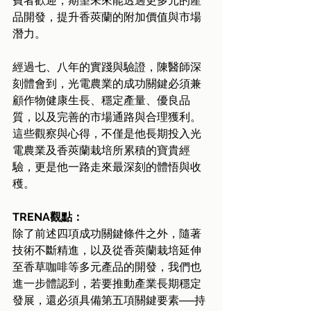
費者歡迎，期望未來能透過更多元的產
品開發，提升香莢蘭的附加價值與市場
潛力。
經過七、八年的實踐與驗證，陳醫師深
刻體會到，光電農業的成功關鍵必須兼
顧作物健康生長、穩定產量、優良品
質，以及完善的市場通路與合理獲利。
這些觀察與心得，不僅是他長期投入光
電農業及香莢蘭栽培所累積的寶貴經
驗，更是他一路走來最深刻的體悟與收
穫。
TRENA觀點：
除了前述四項成功關鍵條件之外，隨著
技術不斷精進，以及從香莢蘭栽培延伸
至香草咖啡等多元產品的開發，我們也
進一步體認到，若要推動產業長期穩定
發展，還必須具備第五項關鍵要素──持