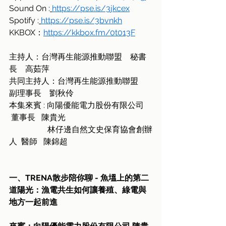
Sound On :
https://pse.is/3jkcex
Spotify :
https://pse.is/3bvnkh
KKBOX：
https://kkbox.fm/0t013F
主持人：台灣再生能源推動聯盟　秘書
長　高茹萍
共同主持人：台灣再生能源推動聯盟　
副理事長　劉秋伶
本集來賓 : 向陽優能電力股份有限公司  
 董事長   陳貴光
                   林仔邊自然文史保育協會創辦
人  醫師   陳錦超  
一、TRENA散步陪你聊 - 魚塭上的第二
道陽光：漁電共生如何讓養殖、綠電與
地方一起前進