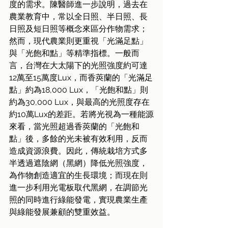
度的需求。陳醫師進一步說明，過去在
農業教育中，常以全日照、半日照、長
日照及短日照等概念來區分作物需求；
然而，現代農業則更重視「光滿足點」
與「光飽和點」等精準指標。一般而
言，台灣在大太陽下的光照強度約可達
12萬至15萬度Lux，而香莢蘭的「光滿足
點」約為18,000 Lux，「光飽和點」則
約為30,000 Lux，與最高的光照度存在
約10萬Lux的差距。若將光視為一種能源
來看，當光照超過香莢蘭的「光飽和
點」後，多餘的光未被有效利用，反而
造成資源浪費。因此，傳統栽培方式多
半透過遮陰網（黑網）降低光照強度，
為作物創造適宜的生長環境；而現在則
進一步利用光電板取代黑網，在調節光
照的同時進行綠能發電，實現農業生產
與綠能發展兼顧的雙重效益。