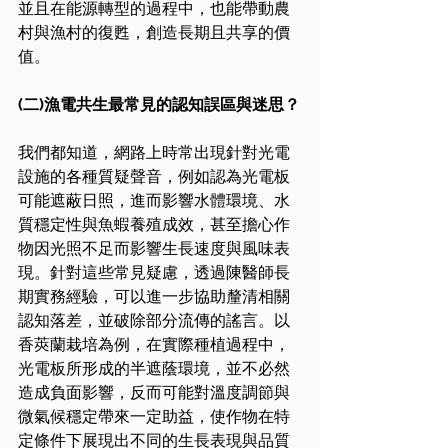
並且在能源轉型的過程中，也能帶動農
村與漁村的復甦，創造長期且共享的價
值。
(二)漁電共生最常見的認知誤區與迷思？
我們都知道，網路上時常出現針對光電
設施的各種質疑聲音，例如認為光電板
可能遮蔽日照，進而影響水體環境、水
質穩定性與魚蝦養殖成效，甚至擔心作
物因光照不足而影響生長速度與風味表
現。針對這些常見疑慮，透過陳醫師長
期實務經驗，可以進一步協助釐清相關
認知落差，並破除部分流傳的謠言。以
香莢蘭栽培為例，在實際種植過程中，
光電板所形成的半遮蔭環境，並不必然
造成負面影響，反而可能對溫度調節與
微氣候穩定帶來一定助益，使作物在特
定條件下展現出不同的生長表現與品質