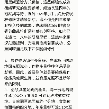
用黑網遮陰方式種植，這些經驗也成為
後續研究的重要參考。經過長達四年的
觀察與等待，直到2021年3月，終於發現
枝條腋芽萌發新芽。這不僅是四年來辛
勤投入後的成果，也讓團隊深刻體會到
香莢蘭栽培所需的耐心與堅持。如今已
走過七、八年的研發歷程，這幾年來更
深刻體認到，光電農漁業若要成功，必
須同時滿足以下四個關鍵條件：
1.    農作物必須生長良好。光電板下的環
境因光照減少，作物產量往往容易受到
影響。因此，首要條件就是要確保農作
物能夠健康生長，並克服光照不足所帶
來的限制。
2.    必須具備足夠的產量。每一分地若能
生產300公斤青豆即可達到經濟效益標
準。目前園區總面積約七分地，實際種
植面積約四分地，年產量卻可達1,200至