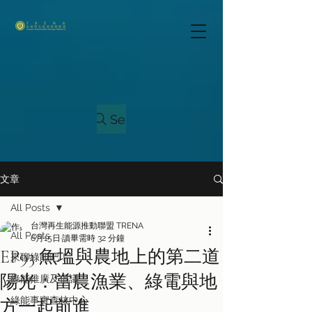
Search
文章
All Posts
台灣再生能源推動聯盟 TRENA
All Posts
6月15日
讀畢需時 32 分鐘
EP93 魚塭與農地上的第二道
來聊綠能吧！
陽光：當農漁業、綠電與地
綠能推廣及倡議
綠能事實查核中心
方一起前進