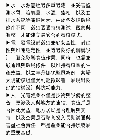
▶水：水源需經過多重過濾，並妥善監
測水質、溶氧量、水溫、藻相，以及進
排水系統等關鍵因素。由於各案場環境
條件不同，必須透過持續測試、觀察與
調整，才能建立最適合的養殖模式。
▶電：發電設備必須兼顧安全性、耐候
性與維運穩定性，並透過良好的鋼構設
計，避免影響養殖作業。同時，也需兼
顧通風與環境條件，以維持養殖區的生
產效益。以去年丹娜絲颱風為例，案場
太陽能模組僅受到輕微影響，展現出良
好的結構設計與抗災能力。
▶人：光電漁業不僅是技術與設備的整
合，更涉及人與地方的連結。養殖戶是
否因此受益、地方居民是否理解與支
持，以及企業是否願意投入長期溝通與
善盡社會責任，都是產業能否持續發展
的重要基礎。