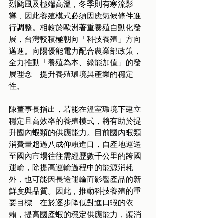
烈颱風及極端高溫，冬季則有寒流影
響，因此養殖模式必須因應氣候條件進
行調整。相較於歐洲著重養殖自動化發
展，台灣較積極朝向「科技養殖」方向
邁進。向陽優能電力配合農業部政策，
全力推動「養殖為本、綠能加值」的發
展理念，提升養殖環境與產業的穩定
性。
陳董事長指出，若能在溫室環境下建立
穩定且高效率的養殖模式，將有助於提
升國內蝦類的供應能力。目前國內蝦類
消費量超過八成仰賴進口，自產地運送
至國內市場往往需經歷數千公里的跨國
運輸，除提高運輸過程中的能源消耗
外，也可能因長途運輸而影響產品的新
鮮度與品質。因此，推動科技養殖的重
要目標，在於逐步降低對進口蝦的依
賴，提高國產蝦的穩定供應能力，讓消