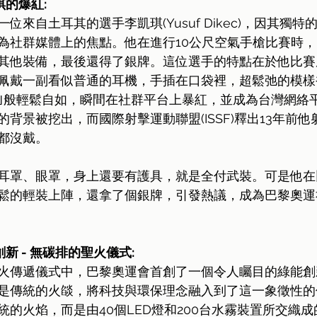
琪的爆紅:
位來自土耳其的選手李凱琪(Yusuf Dikec)，因其獨
為社群媒體上的焦點。他在進行10公尺空氣手槍比賽時
其他裝備，最後還得了銀牌。這位選手的特點在於他比賽
佩戴一副看似普通的耳機，手插在口袋裡，超鬆弛的模樣
｣般輕鬆自如，瞬間在社群平台上暴紅，並成為台灣網絡
背景被挖出，而國際射擊運動聯盟(ISSF)釋出13年前
都沒戴。
耳罩、眼罩，身上還要有護具，就是全付武裝。可是他在
鬆的輕裝上陣，還拿了個銀牌，引發熱議，成為巴黎奧運
新 - 無碳排的聖火儀式:
火傳遞儀式中，巴黎奧運會首創了一個令人矚目的綠能創
是傳統的火燄，將科技與環保理念融入到了這一象徵性的
統的火焰，而是由40個LED燈和200台水霧裝置所交織