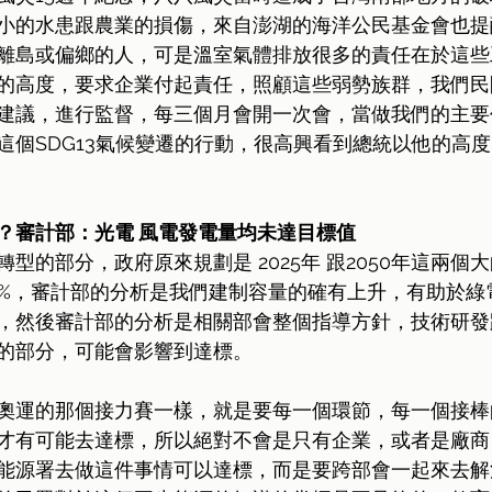
小的水患跟農業的損傷，來自澎湖的海洋公民基金會也提
離島或偏鄉的人，可是溫室氣體排放很多的責任在於這些
的高度，要求企業付起責任，照顧這些弱勢族群，我們民
建議，進行監督，每三個月會開一次會，當做我們的主要
這個SDG13氣候變遷的行動，很高興看到總統以他的高
？審計部：光電 風電發電量均未達目標值
型的部分，政府原來規劃是 2025年 跟2050年這兩個
60%，審計部的分析是我們建制容量的確有上升，有助於
，然後審計部的分析是相關部會整個指導方針，技術研發
的部分，可能會影響到達標。
奧運的那個接力賽一樣，就是要每一個環節，每一個接棒
才有可能去達標，所以絕對不會是只有企業，或者是廠商
能源署去做這件事情可以達標，而是要跨部會一起來去解