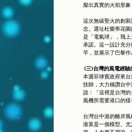
擬出真實的火焰形象
這次無碳聖火的創新
念。選址杜樂蒂花園
是「電氣球」，飛上
承諾。這一設計充分
竿，並展示了巴黎作
 (三)台灣的風電經驗
本週菲律賓政府來台灣
技師，大力稱讚台中
說：「這裡是台灣的
風機所需要港口的樣
台灣台中港的離岸風
港算是一個模型。尤