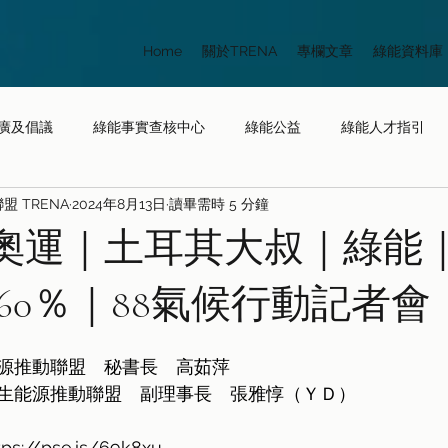
Home
關於TRENA
專欄文章
綠能資料庫
廣及倡議
綠能事實查核中心
綠能公益
綠能人才指引
 TRENA
2024年8月13日
讀畢需時 5 分鐘
綠能大小事
民間版能源轉型白皮書
綠能奧運｜土耳其大叔｜綠能
60％｜88氣候行動記者會
源推動聯盟　秘書長　高茹萍
生能源推動聯盟　副理事長　張雅惇（ＹＤ）
tps://pse.is/69k8xu