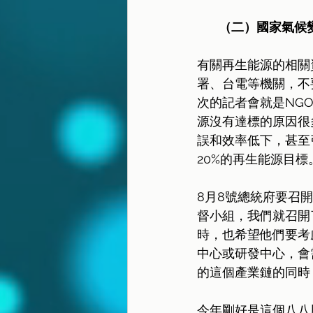
（二）國家氣候
有關再生能源的相關
署、台電等機關，不
次的記者會就是NG
源沒有達標的原因很
誤和效率低下，甚至
20%的再生能源目標
8月8號總統府要召
督小組，我們就召開
時，也希望他們要考
中心或研發中心，會
的這個產業鏈的同時
今年剛好是這個八八