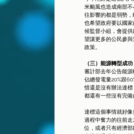
米颱風也造成南部不
往影響的都是弱勢，
也希望政府要以國家
候監督小組，會提供
望讓更多的公民參與
政策。
（三）能源轉型成功
審計部去年公告能源轉
佔總發電量20%跟
惜還是沒有辦法達標
都還有一些沒有完備
達標這個事情就好像
過程中奮力的往前走
位，或者只有經濟部