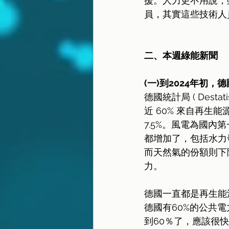
援。人力更不用說，
員，其實這些技術人員就
二、本週綠能新聞
(一)到2024年初
德國統計局 ( Des
近 60% 來自再生
7.5%。風電為國內
都增加了，包括水力發
而天然氣的份額則下降
力。
德國一直都是再生能
德國有60%的公共
到60％了，應該很快