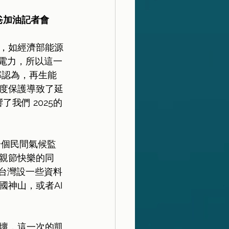
爸加油記者會
，如經濟部能源
電力，所以這一
部認為，再生能
度保護導致了延
我們 2025的
一個民間氣候監
親節快樂的同
台灣設一些資料
神山，或者AI
破壞，這一次的凱