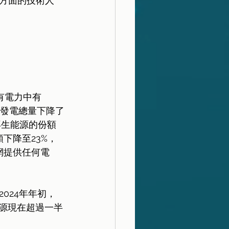
方面的技術人
所有電力中有
內發電總量下降了
再生能源的份額
下降至23%，
電網提供任何電
024年年初，
能源現在超過一半