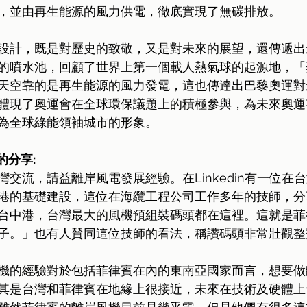
，並由再生能源的風力供電，徹底實現了無碳排放。
設計，既是對歷史的致敬，又是對未來的展望，還傳遞出
的噴水池，回顧了世界上第一個載人熱氣球的起源地，「
天空靠的是再生能源的風力發電，這也傳達出巴黎奧運對
體現了奧運會在全球環保議題上的積極參與，為未來奧運
為全球綠能領袖城市的形象。
的分享:
交流，請益離岸風電發展經驗。在Linkedin有一位在
港的基礎建設，這位在海纜工程公司工作多年的技師，分
台中港，台灣最大的風機預組裝碼頭都在這裡。這就是菲
子。」也有人賛同這位技師的看法，稱讚碼頭非常壯觀整
機的經驗對於包括菲律賓在內的東南亞國家而言，想要做
其是台灣和菲律賓在地緣上很接近，未來在技術及硬體上