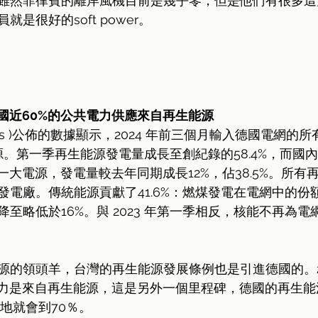
雖然菲律賓的離岸風機目前是幾乎零，但是他們有很多這
是很好的soft power。
，德國近60%的公共電力供應來自再生能源
tatis )公佈的數據顯示，2024 年前三個月輸入德國電網的
能源。第一季再生能源發電量成長至創紀錄的58.4%，而國
第一大電源，發電量較去年同期成長12%，佔38.5%。所有
電廠。傳統能源貢獻了41.6%：燃煤發電在電網中的份額
至略低於16%。與 2023 年第一季相反，核能不再為
源的領頭羊，台灣的再生能源發展條例也是引進德國的。2
電力是來自再生能源，這是另外一個里程碑，德國的再生
地就會到70％。