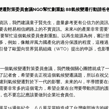
變遷對策委員會議NGO幫忙劃重點 88氣候變遷行動請爸
資訊，我們建議童子賢先生，盡量參考更有公信力的資訊
要去輕易相信網路上的不實資訊。未來AI的產業非常需要
O要幫忙這個氣候委員會劃重點。以再生能源為例，審計
多，例如，像離岸風力國產化的過分保護的程度，這種過
引發了歐盟向世界貿易組織（WTO）提出的申訴，也影響了
。
開一個氣候變遷對策委員會議，我們幾個關心團體就成了
了記者會，希望要去正視這個氣候變遷議題，所以在祝父
慮到氣候變遷對於下一代的影響。未來的AI，半導體要在
需要非常多的這個電力，希望企業在台灣要帶動所謂的護國
，也不要忘記應該要做到企業社會責任。 
風災15週年紀念，八八風災當時造成了台灣南部地方的