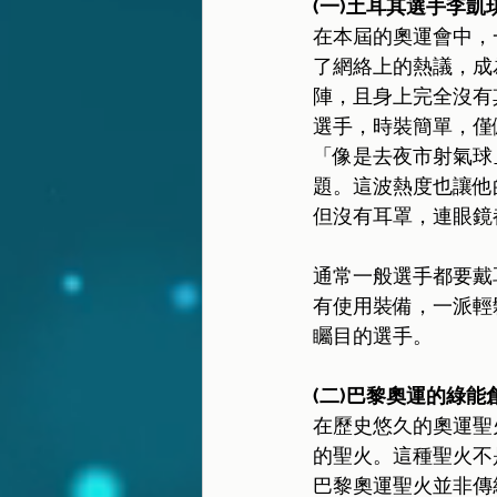
(一)土耳其選手李凱
在本屆的奧運會中，一
了網絡上的熱議，成
陣，且身上完全沒有
選手，時裝簡單，僅
「像是去夜市射氣球
題。這波熱度也讓他的
但沒有耳罩，連眼鏡
通常一般選手都要戴
有使用裝備，一派輕
矚目的選手。
(二)巴黎奧運的綠能創
在歷史悠久的奧運聖
的聖火。這種聖火不
巴黎奧運聖火並非傳