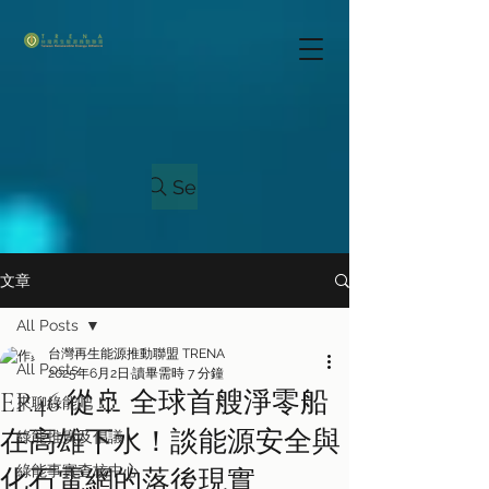
Search
文章
All Posts
台灣再生能源推動聯盟 TRENA
All Posts
2025年6月2日
讀畢需時 7 分鐘
EP.46 從🚢 全球首艘淨零船
來聊綠能吧！
在高雄下水！談能源安全與
綠能推廣及倡議
綠能事實查核中心
化石電網的落後現實