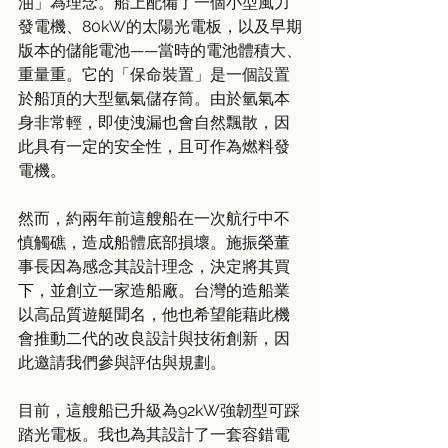
油」為理念。船上配備了一個小型風力
發電機、80kW的太陽光電板，以及早期
版本的儲能電池——當時的電池體積大、
重量重。它的「保命裝置」是一個設置
於船頂的大型氫氣儲存筒。由於氫氣本
身非常輕，即使洩漏也會自然飄散，因
此具有一定的安全性，且可作為燃料發
電機。
然而，約兩年前這艘船在一次航行中不
慎觸礁，造成船體底部損壞。施振榮董
事長因為感念其設計理念，決定將其買
下，並創立一家造船廠。台灣的造船業
以高品質遊艇聞名，他也希望能藉此機
會推動二代的改良設計與技術創新，因
此邀請我們參與評估與規劃。
目前，這艘船已升級為92kW強韌型可踩
踏光電板。我也為其設計了一套容錯電