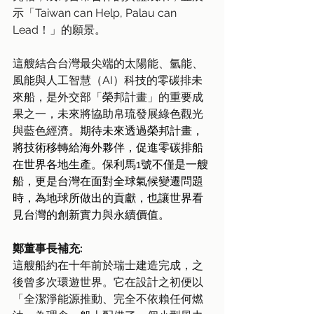
示「Taiwan can Help, Palau can 
Lead！」的願景。
這艘結合台灣最尖端的太陽能、氫能、
風能與人工智慧（AI）科技的零碳排未
來船，是外交部「榮邦計畫」的重要成
果之一，未來將協助帛琉發展綠色觀光
與藍色經濟。
期待未來透過榮邦計畫，
將技術移轉給海外夥伴，促進零碳排船
在世界各地生產。保利馬1號不僅是一艘
船，更是台灣在面對全球氣候變遷問題
時，為地球所做出的貢獻，也讓世界看
見台灣的創新實力與永續價值。
鄭董事長補充:
這艘船約在十年前於瑞士建造完成，之
後曾多次環遊世界。它在設計之初便以
「全潔淨能源推動、完全不依賴任何燃