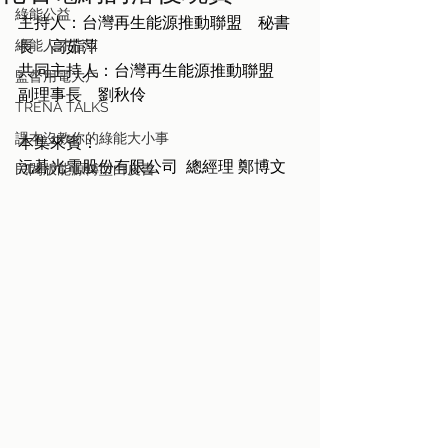
綠能公益
主持人：台灣再生能源推動聯盟　秘書
綠能人才指引
長　高茹萍
共同主持人：台灣再生能源推動聯盟　
監督用電大戶
副理事長　劉秋伶
TRENA TALKS
課本沒教你的綠能大小事
本集來賓：
沅碁光電股份有限公司  總經理 鄭博文
民間版能源轉型白皮書