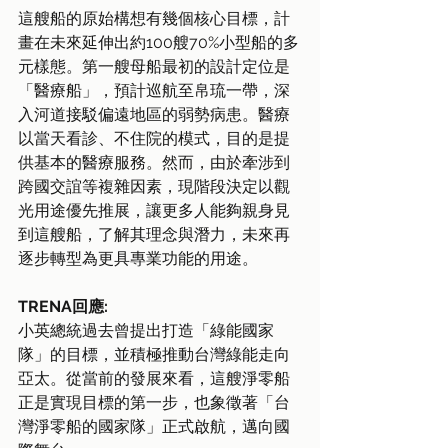
這艘船的原始構想有幾個核心目標，計
畫在未來延伸出約100艘70%小型船的多
元樣態。第一艘母船最初的設計定位是
「醫療船」，預計巡航至帛琉一帶，深
入河道接駁偏遠地區的弱勢病患。醫療
以當天看診、不住院的模式，目的是提
供基本的醫療服務。然而，由於牽涉到
跨國交誼等複雜因素，現階段決定以觀
光用途優先推展，讓更多人能夠親身見
到這艘船，了解其理念與潛力，未來再
逐步轉型為更具專業功能的用途。
TRENA回應:
小英總統過去曾提出打造「綠能國家
隊」的目標，並積極推動台灣綠能走向
亞太。從當前的發展來看，這艘淨零船
正是實現目標的第一步，也象徵著「台
灣淨零船的國家隊」正式啟航，邁向國