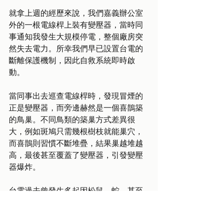
就拿上週的經歷來說，我們嘉義辦公室
外的一根電線桿上裝有變壓器，當時同
事通知我發生大規模停電，整個廠房突
然失去電力。所幸我們早已設置台電的
斷離保護機制，因此自救系統即時啟
動。
當同事出去巡查電線桿時，發現冒煙的
正是變壓器，而旁邊赫然是一個喜鵲築
的鳥巢。不同鳥類的築巢方式差異很
大，例如斑鳩只需幾根樹枝就能巢穴，
而喜鵲則習慣不斷堆疊，結果巢越堆越
高，最後甚至覆蓋了變壓器，引發變壓
器爆炸。
台電過去曾發生多起因松鼠、蛇、甚至
猴子爬上電線桿而導致停電的事件。為
了改善這類問題，三年前台電總經理曾