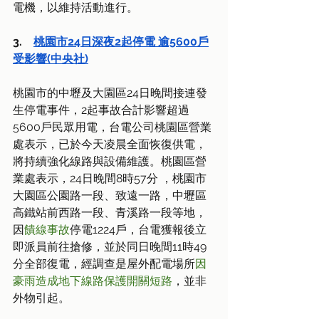
電機，以維持活動進行。
3.    
桃園市24日深夜2起停電 逾5600戶
受影響(中央社)
桃園市的中壢及大園區24日晚間接連發
生停電事件，2起事故合計影響超過
5600戶民眾用電，台電公司桃園區營業
處表示，已於今天凌晨全面恢復供電，
將持續強化線路與設備維護。桃園區營
業處表示，24日晚間8時57分 ，桃園市
大園區公園路一段、致遠一路，中壢區
高鐵站前西路一段、青溪路一段等地，
因
饋線事故
停電1224戶，台電獲報後立
即派員前往搶修，並於同日晚間11時49
分全部復電，經調查是屋外配電場所
因
豪雨造成地下線路保護開關短路
，並非
外物引起。