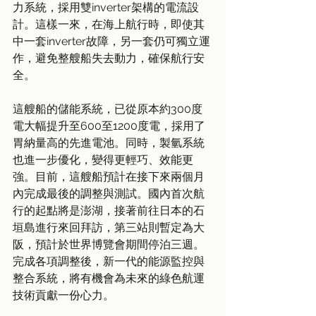
力系統，採用雙inverter架構的電流設
計。這樣一來，在海上航行時，即使其
中一套inverter故障，另一套仍可獨立運
作，避免整艘船失去動力，確保航行安
全。
這艘船的儲能系統，已從原本約300度
電大幅提升至600至1200度電，採用了
胃納量高的先進電池。同時，製氫系統
也進一步優化，變得更輕巧、效能更
強。目前，這艘船預計在接下來兩個月
內完成最後的調整與測試。國內首次航
行的起點將是澎湖，接著前往日本的石
垣島進行來回拜訪，第三站則暫定為大
阪，預計於世界博覽會期間停泊三週。
完成各項調整後，新一代的能源監控與
整合系統，將有機會為未來的綠色航運
技術貢獻一份心力。