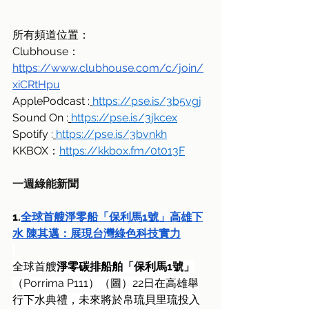
所有頻道位置：
Clubhouse：
https://www.clubhouse.com/c/join/
xiCRtHpu
ApplePodcast :
https://pse.is/3b5vgj
Sound On :
https://pse.is/3jkcex
Spotify :
https://pse.is/3bvnkh
KKBOX：
https://kkbox.fm/0t013F
一週綠能新聞
1.
全球首艘淨零船「保利馬1號」高雄下
水 陳其邁：展現台灣綠色科技實力
全球首艘
淨零碳排船舶「保利馬1號」
（Porrima P111）（圖）22日在高雄舉
行下水典禮，未來將於帛琉貝里琉投入