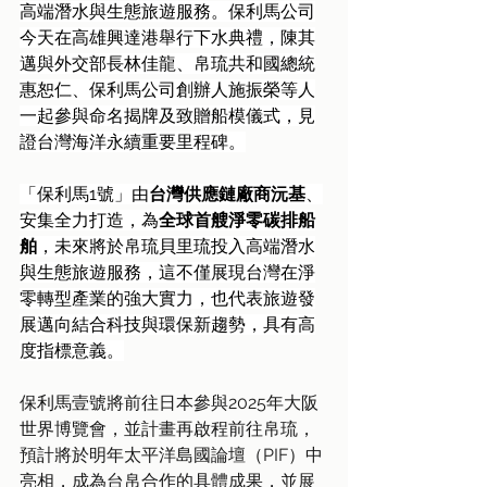
高端潛水與生態旅遊服務。保利馬公司
今天在高雄興達港舉行下水典禮，陳其
邁與外交部長林佳龍、帛琉共和國總統
惠恕仁、保利馬公司創辦人施振榮等人
一起參與命名揭牌及致贈船模儀式，見
證台灣海洋永續重要里程碑。
「保利馬1號」由
台灣供應鏈廠商沅基
、
安集全力打造，為
全球首艘淨零碳排船
舶
，未來將於帛琉貝里琉投入高端潛水
與生態旅遊服務，這不僅展現台灣在淨
零轉型產業的強大實力，也代表旅遊發
展邁向結合科技與環保新趨勢，具有高
度指標意義。
保利馬壹號將前往日本參與2025年大阪
世界博覽會，並計畫再啟程前往帛琉，
預計將於明年太平洋島國論壇（PIF）中
亮相，成為台帛合作的具體成果，並展