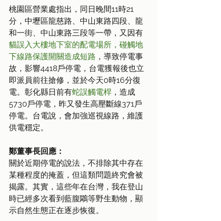
桃園區營業處指出，同日晚間11時21
分，中壢區龍慈路、中山東路四段、龍
和一街、中山東路三段等一帶，又因有
貓誤入大樓地下室的配電場所，碰觸地
下線路保護開關造成短路
，導致停電事
故，影響4418戶停電，台電獲報後也立
即派員前往搶修，並於今天0時16分復
電。彰化縣日前有
蛇誤觸電桿
，造成
5730戶停電，昨又發生高壓斷線371戶
停電。台電說，會加強巡視線路，維護
供電穩定。
鄭董事長回應：
關於近期停電的說法，不排除其中存在
某種程度的掩蓋，但這類問題終究會被
揭露。其實，這些年在台灣，我在登山
時已經多次看到藍腹鷴等野生動物，顯
示自然生態正在逐步恢復。