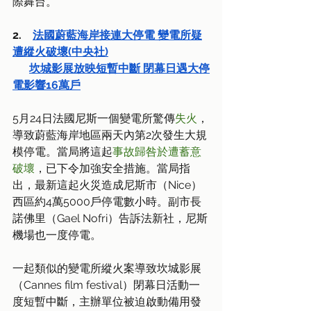
際舞台。
2.    
法國蔚藍海岸接連大停電 變電所疑
遭縱火破壞(中央社)
坎城影展放映短暫中斷 閉幕日遇大停
電影響16萬戶
5月24日法國尼斯一個變電所驚傳
失火
，
導致蔚藍海岸地區兩天內第2次發生大規
模停電。當局將這起
事故歸咎於遭蓄意
破壞
，已下令加強安全措施。當局指
出，最新這起火災造成尼斯市（Nice）
西區約4萬5000戶停電數小時。副市長
諾佛里（Gael Nofri）告訴法新社，尼斯
機場也一度停電。
一起類似的變電所縱火案導致坎城影展
（Cannes film festival）閉幕日活動一
度短暫中斷，主辦單位被迫啟動備用發