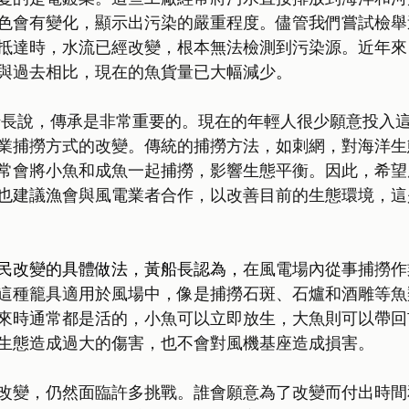
色會有變化，顯示出污染的嚴重程度。儘管我們嘗試檢舉
抵達時，水流已經改變，根本無法檢測到污染源。近年來
與過去相比，現在的魚貨量已大幅減少
。
船長說，傳承是非常重要的。現在的年輕人很少願意投入
業捕撈方式的改變。傳統的捕撈方法，如刺網，對海洋生
常會將小魚和成魚一起捕撈，影響生態平衡。因此，希望
也建議漁會與風電業者合作，以改善目前的生態環境，這
民改變的具體做法，黃船長認為，
在風電場內從事捕撈作
這種籠具適用於風場中，像是捕撈石斑、石爐和酒雕等魚
來時通常都是活的，小魚可以立即放生，大魚則可以帶回
生態造成過大的傷害，也不會對風機基座造成損害。
改變，仍然面臨許多挑戰。誰會願意為了改變而付出時間