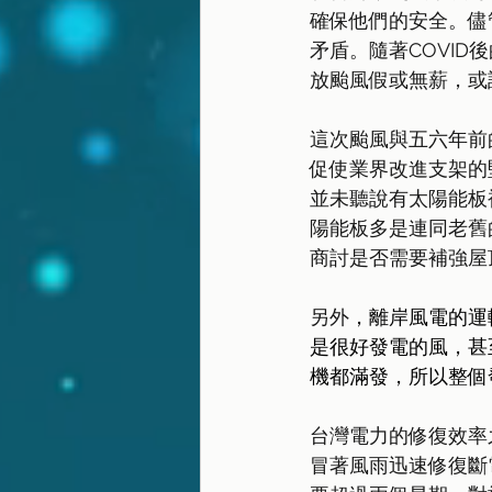
確保他們的安全。儘
矛盾。隨著COVI
放颱風假或無薪，或
這次颱風與五六年前
促使業界改進支架的
並未聽說有太陽能板
陽能板多是連同老舊
商討是否需要補強屋
另外
，離岸風電的運
是很好發電的風，甚
機都滿發，所以整個
台灣電力的修復效率
冒著風雨迅速修復斷