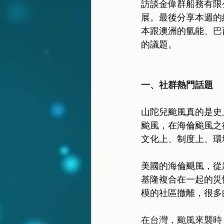
訪談
金偉群船務有限
展。最後分享本週的
本跟澳洲的氫能
、巴
的議題。
一、社群熱門話題
山陀兒颱風真的是史
颱風，在海倫颱風之
文化上、制度上、環
美國的海倫颶風，從
基隆複合在一起的災
模的社區撤離，很多
在台灣，颱風來襲時