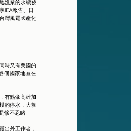
地漁業的永續發
IEA報告
、
日
台灣風電國產化
同時又有美國的
到各個國家地區在
，有點像高雄加
模的停水，大規
更是慘不忍睹。
護出外工作者，