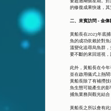
要超過兩個星期。對
的修復成果快速，其
二、來賓訪問 - 
金偉
黃船長在2023年
魚的成功依賴於對魚
溫變化追尋烏魚群，
要不斷的來回巡視，
此外，黃船長在今年
並在啟用儀式上熱鬧
黃船長除了有補撈技
魚生態可能產生的影
捕魚業務與觀光結合
黃船長之所以會有此