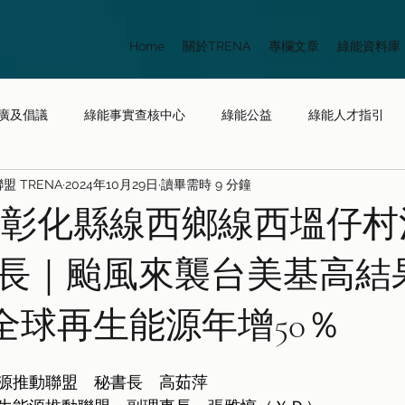
Home
關於TRENA
專欄文章
綠能資料庫
廣及倡議
綠能事實查核中心
綠能公益
綠能人才指引
 TRENA
2024年10月29日
讀畢需時 9 分鐘
綠能大小事
民間版能源轉型白皮書
 訪問彰化縣線西鄉線西塭仔
長｜颱風來襲台美基高結
:全球再生能源年增50％
源推動聯盟　秘書長　高茹萍