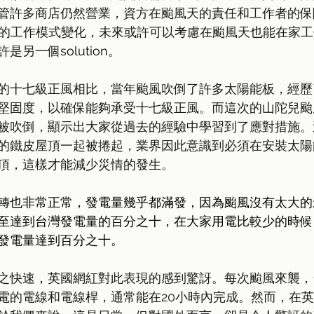
管許多商店仍然營業，資方在颱風天的責任和工作者的保
D後的工作模式變化，未來或許可以考慮在颱風天也能在家
許是另一個
solution
。
的十七級正風相比，當年颱風吹倒了許多太陽能板，經歷
堅固度，以確保能夠承受十七級正風。而這次的山陀兒颱
被吹倒，顯示出大家從過去的經驗中學習到了應對措施。
的鐵皮屋頂一起被捲起，業界因此意識到必須在安裝太陽
頂，這樣才能減少災情的發生。
轉也非常正常，發電量幾乎都滿發，因為颱風沒有太大的
至達到台灣發電量的百分之十，在大家用電比較少的時候
發電量達到百分之十。
之快速
，
英國網紅對此表現的感到驚訝。每次颱風來襲，
電的電線和電線桿，通常能在20小時內完成。然而，在