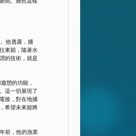
新聞。雖然這樣
錄。他透露，捕
往東穎，隨著水
謂的技術，就是
和
遊憩
的功能，
。這一切展現了
電後，對在地捕
，希望未來能將
十年前，他的漁業