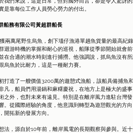
於我們來說，這是日常，但對國外而言
，
卻是令人驚訝的
實是靠每位工作人員勞心勞力的付出。
群船務有限公司黃超群船長
底捕獲兩萬尾野生烏魚，創下塭仔漁港單趟魚貨量的最高紀
群迴游時機的掌握和耐心的巡視，船隊從季節開始就會前
並在合適的潮水時刻進行捕撈。他強調說，抓烏魚沒有所
跟烏魚於比耐力，這是一種耐力賽。
初打造了一艘價值3200萬的
遊憩式
漁船，該船具備捕魚
非凡，船員們用湯鍋和麻糬慶祝，在地方上是極大的盛事
術之外，也對未來有遠見。特別是在離岸風力進駐台灣發
響。從國際經驗的角度，他意識到轉型為遊憩觀光的方向
，開拓新的發展方向。
想法，源自於10年前，離岸風電的長期觀察與參與。近