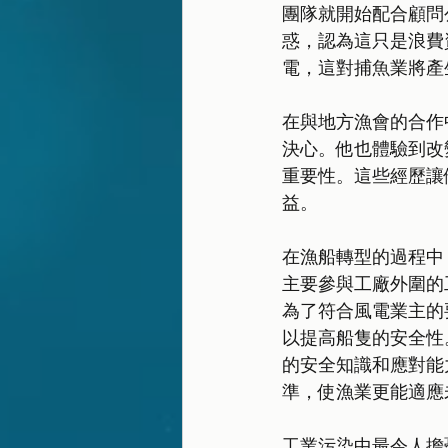
團隊就開始配合顧問
惑，認為這只是浪費
電，這對捕魚業將產
在與地方漁會的合作
決心。他也體驗到改
重要性。這些經歷讓
益。
在漁船轉型的過程中
主要參與工廠外圍的
為了符合風電業主的
以提高船隻的安全性
的安全知識和應對能
準，使漁業更能適應
工業污染中最令人擔