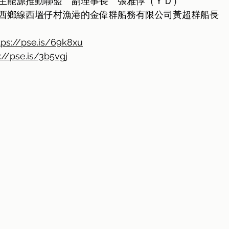
生能源推動聯盟　副理事長　張雅惇（ＹＤ）
西鄉線西塭仔村漁港的金偉群船務有限公司黃超群船長
tps://pse.is/69k8xu
://pse.is/3b5vgj