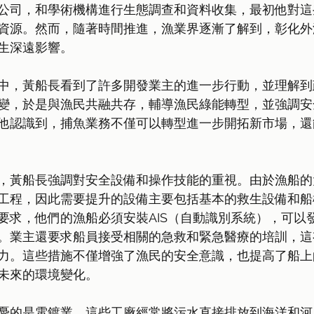
公司，和學術機構進行生態調查和資料收集，最初他對這
資源。然而，隨著時間推進，漁業界逐漸了解到，彰化外
生深遠影響。
中，黃船長看到了許多開發業主的進一步行動，並理解到
變，於是與漁民共融共存，輔導漁民綠能轉型，並強調安
他認識到，捕魚業務不僅可以轉型進一步開拓新市場，還
，黃船長強調對安全設備和操作技能的重視。由於漁船的
工程，因此需要提升的設備主要包括基本的救生設備和船
要求，他們的漁船必須安裝AIS（自動識別系統），可以
。業主還要求船員接受相關的急救和緊急醫療的培訓，這
力。這些措施不僅增強了漁民的安全意識，也提高了船上
未來的環境變化。
憂的是電鍍業。這些工廠經常將污水直接排放到海洋和河