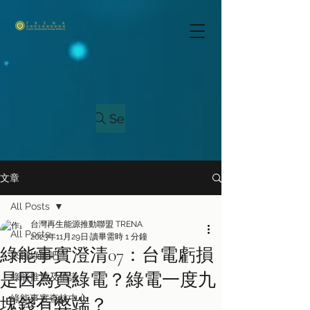
Search
文章
All Posts
台灣再生能源推動聯盟 TRENA
All Posts
2023年11月29日
讀畢需時 1 分鐘
綠能事實澄清07：台電虧損
來聊綠能吧！
是因為買綠電？綠電一度九
綠能推廣及倡議
綠能事實查核中心
塊錢有弊端？