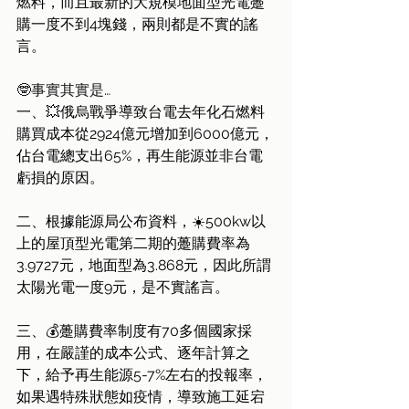
燃料，而且最新的大規模地面型光電躉
購一度不到4塊錢，兩則都是不實的謠
言。
🤓事實其實是…
一、💥俄烏戰爭導致台電去年化石燃料
購買成本從2924億元增加到6000億元，
佔台電總支出65%，再生能源並非台電
虧損的原因。
二、根據能源局公布資料，☀️500kw以
上的屋頂型光電第二期的躉購費率為
3.9727元，地面型為3.868元，因此所謂
太陽光電一度9元，是不實謠言。
三、💰躉購費率制度有70多個國家採
用，在嚴謹的成本公式、逐年計算之
下，給予再生能源5-7%左右的投報率，
如果遇特殊狀態如疫情，導致施工延宕