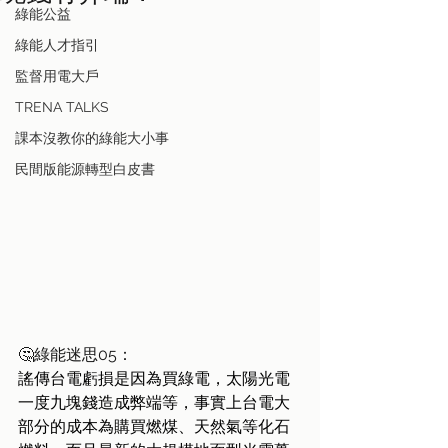
綠能公益
綠能人才指引
監督用電大戶
TRENA TALKS
課本沒教你的綠能大小事
民間版能源轉型白皮書
🤔綠能迷思05：
謠傳台電虧損是因為買綠電，太陽光電
一度九塊錢造成弊端等，事實上台電大
部分的成本為購買燃煤、天然氣等化石